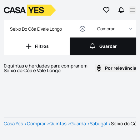
Ir para os favor
Ir para 
Logo
Ir para a homepage
Abr
Comprar
Filtros
Guardar
Filtros
Guardar
0 quintas e herdades para comprar em
Por relevância
Seixo do Côa e Vale Longo
Imóveis
Lista de Imóveis
Casa Yes
>
Comprar
>
Quintas
>
Guarda
>
Sabugal
>
Seixo do Côa