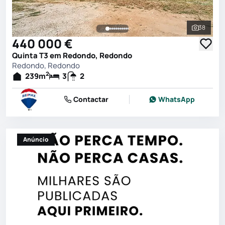
38
Ver toda
440 000 €
Quinta T3 em Redondo, Redondo
Redondo, Redondo
2
239
m
3
2
Contactar
WhatsApp
Anúncio