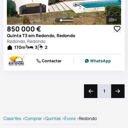
44
Ver toda
850 000 €
Quinta T3 em Redondo, Redondo
Redondo, Redondo
2
170
m
3
2
Contactar
WhatsApp
1
Navegação para a e
Naveg
Casa Yes
>
Comprar
>
Quintas
>
Évora
>
Redondo