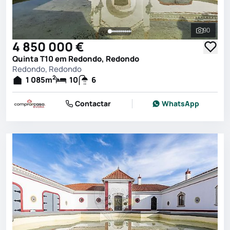
90
Ver toda
4 850 000 €
Quinta T10 em Redondo, Redondo
Redondo, Redondo
2
1 085
m
10
6
Contactar
WhatsApp