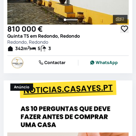
32
Ver toda
810 000 €
Quinta T5 em Redondo, Redondo
Redondo, Redondo
2
342
m
5
3
Contactar
WhatsApp
Anúncio