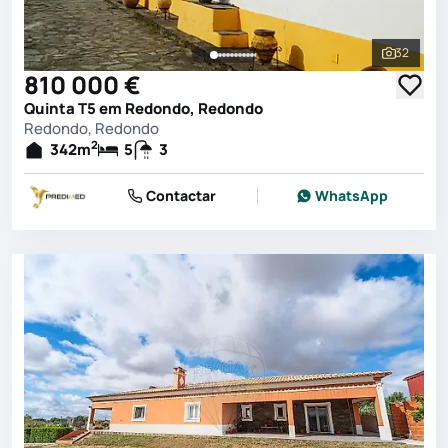
32
Ver toda
810 000 €
Quinta T5 em Redondo, Redondo
Redondo, Redondo
2
342
m
5
3
Contactar
WhatsApp