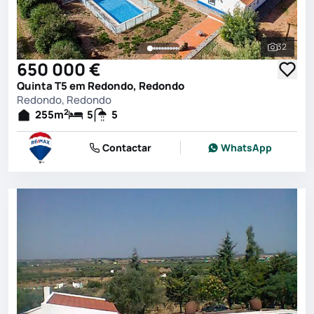
32
Ver toda
650 000 €
Quinta T5 em Redondo, Redondo
Redondo, Redondo
2
255
m
5
5
Contactar
WhatsApp