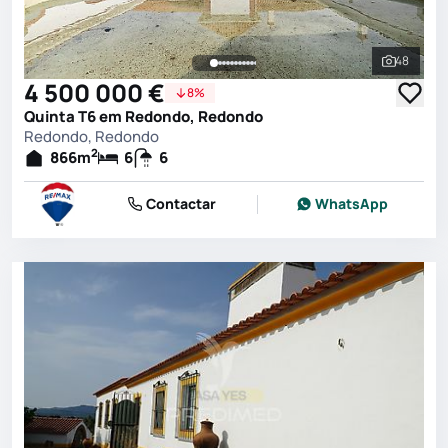
48
Ver toda
4 500 000 €
8%
Quinta T6 em Redondo, Redondo
Redondo, Redondo
2
866
m
6
6
Contactar
WhatsApp