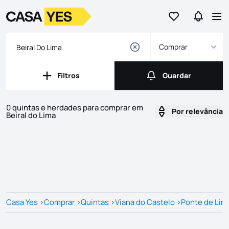
Ir para os favor
Ir para 
Logo
Ir para a homepage
Abr
Comprar
Filtros
Guardar
Filtros
Guardar
0 quintas e herdades para comprar em
Por relevância
Beiral do Lima
Imóveis
Lista de Imóveis
Casa Yes
>
Comprar
>
Quintas
>
Viana do Castelo
>
Ponte de Lim