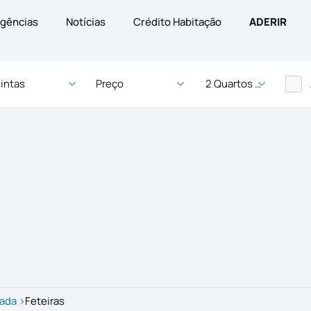
gências
Notícias
Crédito Habitação
ADERIR
intas
Preço
2 Quartos - ... Quartos
gada
>
Feteiras