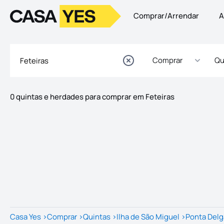
Comprar/Arrendar
A
Logo
Ir para a homepage
Comprar
Qu
0 quintas e herdades para comprar em Feteiras
Imóveis
Lista de Imóveis
Casa Yes
>
Comprar
>
Quintas
>
Ilha de São Miguel
>
Ponta Del