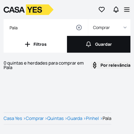
Ir para os favor
Ir para 
Logo
Ir para a homepage
Abr
Comprar
Filtros
Guardar
Filtros
Guardar
0 quintas e herdades para comprar em
Por relevância
Pala
Imóveis
Lista de Imóveis
Casa Yes
>
Comprar
>
Quintas
>
Guarda
>
Pinhel
>
Pala