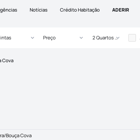
gências
Notícias
Crédito Habitação
ADERIR
intas
Preço
2 Quartos - ... Quartos
a Cova
ira/Bouça Cova