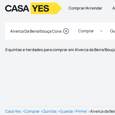
Comprar/Arrendar
A
Logo
Ir para a homepage
Comprar
Qu
0 quintas e herdades para comprar em Alverca da Beira/Bouç
Imóveis
Lista de Imóveis
Casa Yes
>
Comprar
>
Quintas
>
Guarda
>
Pinhel
>
Alverca da Be