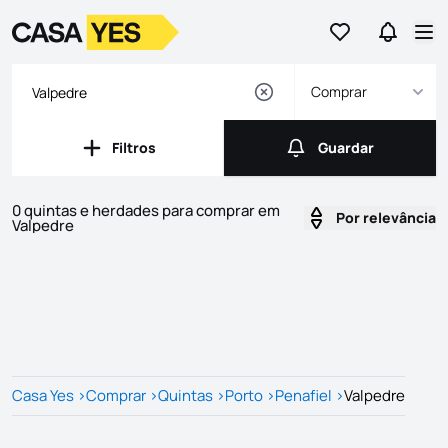
Ir para os favor
Ir para 
Logo
Ir para a homepage
Abr
Comprar
Filtros
Guardar
Filtros
Guardar
0 quintas e herdades para comprar em
Por relevância
Valpedre
Imóveis
Lista de Imóveis
Casa Yes
>
Comprar
>
Quintas
>
Porto
>
Penafiel
>
Valpedre