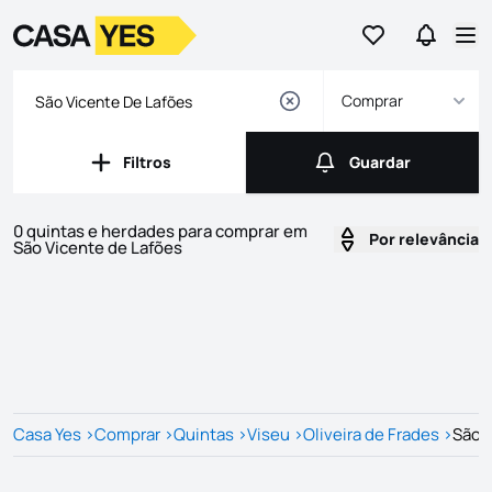
Ir para os favor
Ir para 
Logo
Ir para a homepage
Abr
Comprar
Filtros
Guardar
Filtros
Guardar
0 quintas e herdades para comprar em
Por relevância
São Vicente de Lafões
Imóveis
Lista de Imóveis
Casa Yes
>
Comprar
>
Quintas
>
Viseu
>
Oliveira de Frades
>
São 