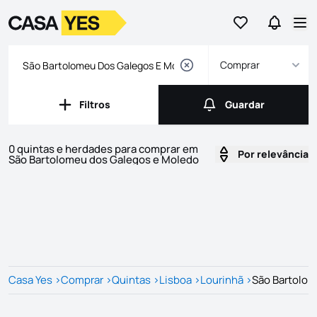
Ir para os favor
Ir para 
Logo
Ir para a homepage
Abr
Comprar
Filtros
Guardar
Filtros
Guardar
0 quintas e herdades para comprar em
Por relevância
São Bartolomeu dos Galegos e Moledo
Imóveis
Lista de Imóveis
Casa Yes
>
Comprar
>
Quintas
>
Lisboa
>
Lourinhã
>
São Bartolom