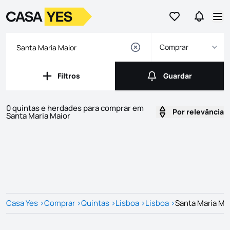
Ir para os favor
Ir para 
Logo
Ir para a homepage
Abr
Comprar
Filtros
Guardar
Filtros
Guardar
0 quintas e herdades para comprar em
Por relevância
Santa Maria Maior
Imóveis
Lista de Imóveis
Casa Yes
>
Comprar
>
Quintas
>
Lisboa
>
Lisboa
>
Santa Maria Ma