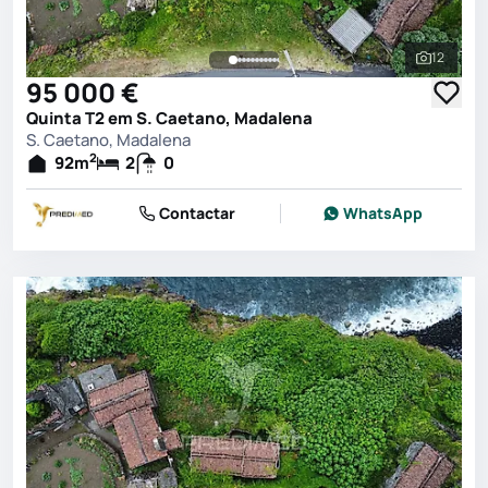
12
Ver toda
95 000 €
Quinta T2 em S. Caetano, Madalena
S. Caetano, Madalena
2
92
m
2
0
Contactar
WhatsApp