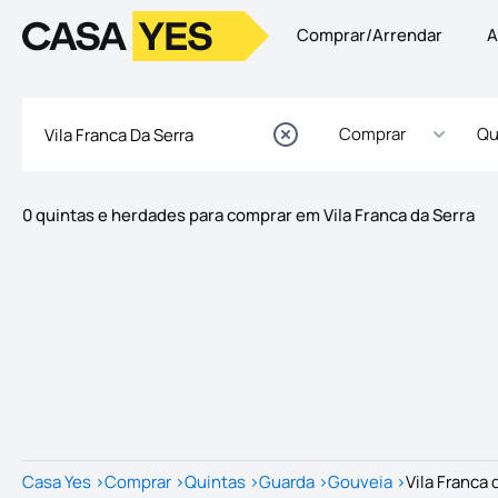
Comprar/Arrendar
A
Logo
Ir para a homepage
Comprar
Qu
0 quintas e herdades para comprar em Vila Franca da Serra
Imóveis
Lista de Imóveis
Casa Yes
>
Comprar
>
Quintas
>
Guarda
>
Gouveia
>
Vila Franca 