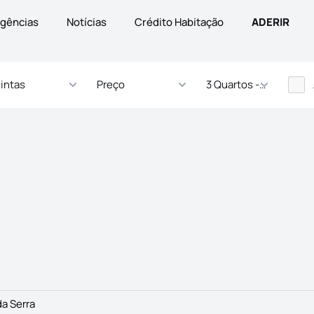
gências
Notícias
Crédito Habitação
ADERIR
intas
Preço
3 Quartos - ... Quartos
da Serra