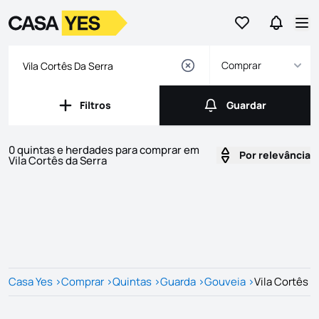
Ir para os favor
Ir para 
Logo
Ir para a homepage
Abr
Comprar
Filtros
Guardar
Filtros
Guardar
0 quintas e herdades para comprar em
Por relevância
Vila Cortês da Serra
Imóveis
Lista de Imóveis
Casa Yes
>
Comprar
>
Quintas
>
Guarda
>
Gouveia
>
Vila Cortês d