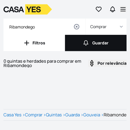
Ir para os favor
Ir para 
Logo
Ir para a homepage
Abr
Comprar
Filtros
Guardar
Filtros
Guardar
0 quintas e herdades para comprar em
Por relevância
Ribamondego
Imóveis
Lista de Imóveis
Casa Yes
>
Comprar
>
Quintas
>
Guarda
>
Gouveia
>
Ribamondeg