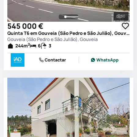
30
Ver toda
545 000 €
Quinta T6 em Gouveia (São Pedro e São Julião), Gouveia
Gouveia (São Pedro e São Julião), Gouveia
2
244
m
6
3
Contactar
WhatsApp