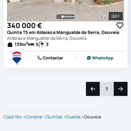
20
Ver toda
340 000 €
Quinta T5 em Aldeias e Mangualde da Serra, Gouveia
Aldeias e Mangualde da Serra, Gouveia
2
139
m
5
3
Contactar
WhatsApp
1
Navegação para a e
Naveg
Casa Yes
>
Comprar
>
Quintas
>
Guarda
>
Gouveia