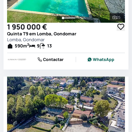
25
Ver toda
1 950 000 €
Quinta T9 em Lomba, Gondomar
Lomba, Gondomar
2
590
m
9
13
Contactar
WhatsApp