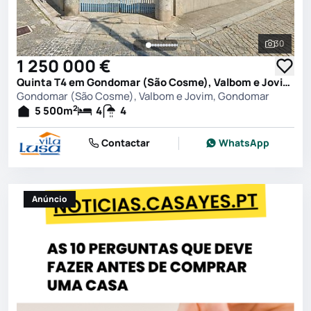
30
Ver toda
1 250 000 €
Quinta T4 em Gondomar (São Cosme), Valbom e Jovim, Gondomar
Gondomar (São Cosme), Valbom e Jovim, Gondomar
2
5 500
m
4
4
Contactar
WhatsApp
Anúncio