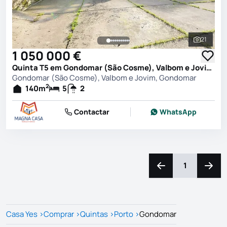
21
Ver toda
1 050 000 €
Quinta T5 em Gondomar (São Cosme), Valbom e Jovim, Gondomar
Gondomar (São Cosme), Valbom e Jovim, Gondomar
2
140
m
5
2
Contactar
WhatsApp
1
Navegação para a e
Naveg
Casa Yes
>
Comprar
>
Quintas
>
Porto
>
Gondomar