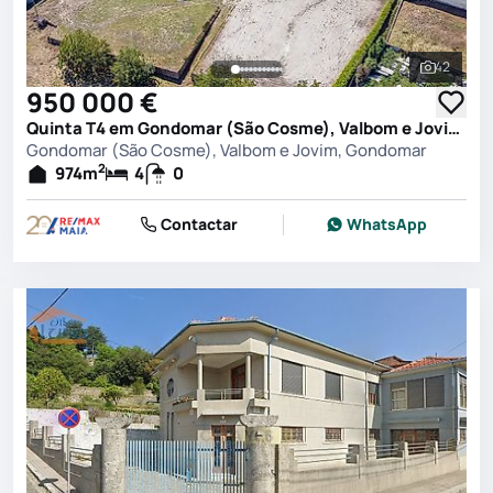
42
Ver toda
950 000 €
Quinta T4 em Gondomar (São Cosme), Valbom e Jovim, Gondomar
Gondomar (São Cosme), Valbom e Jovim, Gondomar
2
974
m
4
0
Contactar
WhatsApp