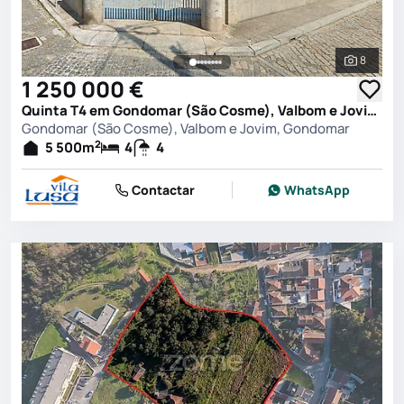
8
Ver toda
1 250 000 €
Quinta T4 em Gondomar (São Cosme), Valbom e Jovim, Gondomar
Gondomar (São Cosme), Valbom e Jovim, Gondomar
2
5 500
m
4
4
Contactar
WhatsApp