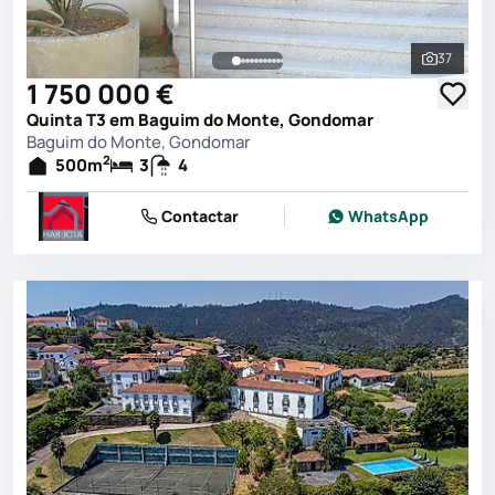
37
Ver toda
1 750 000 €
Quinta T3 em Baguim do Monte, Gondomar
Baguim do Monte, Gondomar
2
500
m
3
4
Contactar
WhatsApp