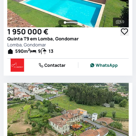
59
Ver toda
1 950 000 €
Quinta T9 em Lomba, Gondomar
Lomba, Gondomar
2
590
m
9
13
Contactar
WhatsApp