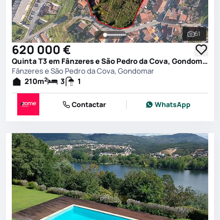
61
Ver toda
620 000 €
Quinta T3 em Fânzeres e São Pedro da Cova, Gondomar
Fânzeres e São Pedro da Cova, Gondomar
2
210
m
3
1
Contactar
WhatsApp