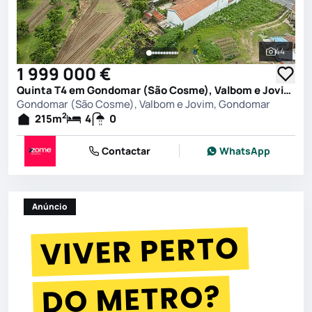
44
Ver toda
1 999 000 €
Quinta T4 em Gondomar (São Cosme), Valbom e Jovim, Gondomar
Gondomar (São Cosme), Valbom e Jovim, Gondomar
2
215
m
4
0
Contactar
WhatsApp
Anúncio