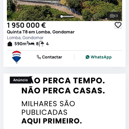
49
Ver toda
1 950 000 €
Quinta T8 em Lomba, Gondomar
Lomba, Gondomar
2
590
m
8
4
Contactar
WhatsApp
Anúncio