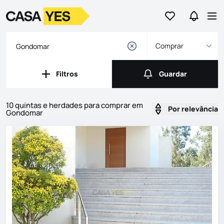
Ir para os favor
Ir para 
Logo
Ir para a homepage
Abr
Comprar
Filtros
Guardar
Filtros
Guardar
10 quintas e herdades para comprar em
Por relevância
Gondomar
Imóveis
Lista de Imóveis