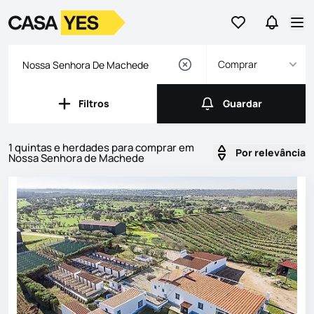
Ir para os favor
Ir para 
Logo
Ir para a homepage
Abr
Comprar
Filtros
Guardar
Filtros
Guardar
1 quintas e herdades para comprar em
Por relevância
Nossa Senhora de Machede
Imóveis
Lista de Imóveis