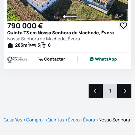
45
Ver toda
790 000 €
Quinta T3 em Nossa Senhora de Machede, Évora
Nossa Senhora de Machede, Évora
2
283
m
3
6
Contactar
WhatsApp
1
Navegação para a e
Naveg
Casa Yes
>
Comprar
>
Quintas
>
Évora
>
Évora
>
Nossa Senhora d