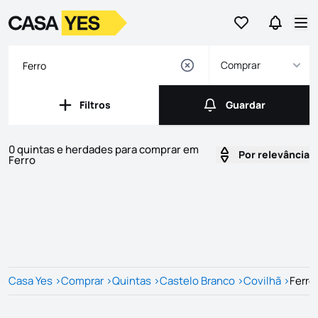
Ir para os favor
Ir para 
Logo
Ir para a homepage
Abr
Comprar
Filtros
Guardar
Filtros
Guardar
0 quintas e herdades para comprar em
Por relevância
Ferro
Imóveis
Lista de Imóveis
Casa Yes
>
Comprar
>
Quintas
>
Castelo Branco
>
Covilhã
>
Ferro