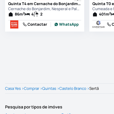
Quinta T4 em Cernache do Bonjardim, Nesperal e Palhais, Sertã
Cernache do Bonjardim, Nesperal e Palhais, Sertã
Cumeada e M
2
2
86
m
4
2
401
m
Contactar
WhatsApp
C
Casa Yes
>
Comprar
>
Quintas
>
Castelo Branco
>
Sertã
Pesquisa por tipos de imóves