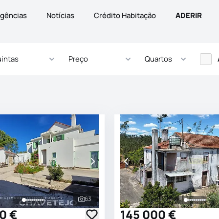
gências
Notícias
Crédito Habitação
ADERIR
intas
Preço
Quartos
63
s
Ver todas as fotografias
0 €
145 000 €