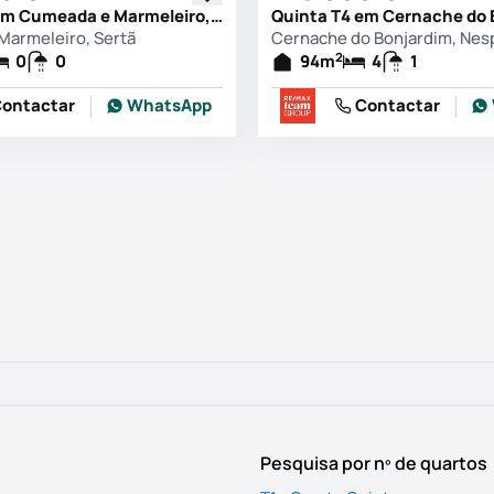
Quinta T0 em Cumeada e Marmeleiro, Sertã
armeleiro, Sertã
2
0
0
94
m
4
1
ontactar
WhatsApp
Contactar
Pesquisa por nº de quartos