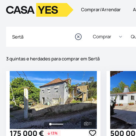
Comprar/Arrendar
A
Logo
Ir para a homepage
Comprar
Qu
3 quintas e herdades para comprar em Sertã
Imóveis
Lista de Imóveis
11
Ver todas as fotografia
175 000 €
500 00
13%