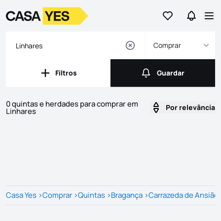
Ir para os favor
Ir para 
Logo
Ir para a homepage
Abr
Comprar
Filtros
Guardar
Filtros
Guardar
0 quintas e herdades para comprar em
Por relevância
Linhares
Imóveis
Lista de Imóveis
Casa Yes
>
Comprar
>
Quintas
>
Bragança
>
Carrazeda de Ansiãe