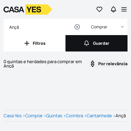
Ir para os favor
Ir para 
Logo
Ir para a homepage
Abr
Comprar
Filtros
Guardar
Filtros
Guardar
0 quintas e herdades para comprar em
Por relevância
Ançã
Imóveis
Lista de Imóveis
Casa Yes
>
Comprar
>
Quintas
>
Coimbra
>
Cantanhede
>
Ançã