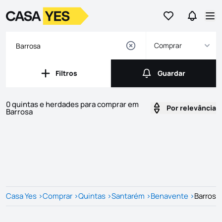
Ir para os favor
Ir para 
Logo
Ir para a homepage
Abr
Comprar
Filtros
Guardar
Filtros
Guardar
0 quintas e herdades para comprar em
Por relevância
Barrosa
Imóveis
Lista de Imóveis
Casa Yes
>
Comprar
>
Quintas
>
Santarém
>
Benavente
>
Barrosa