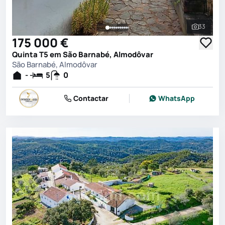
33
Ver toda
175 000 €
Quinta T5 em São Barnabé, Almodôvar
São Barnabé, Almodôvar
- -
5
0
Contactar
WhatsApp