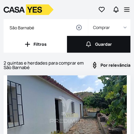
Ir para os favor
Ir para 
Logo
Ir para a homepage
Abr
Comprar
Filtros
Guardar
Filtros
Guardar
2 quintas e herdades para comprar em
Por relevância
São Barnabé
Imóveis
Lista de Imóveis