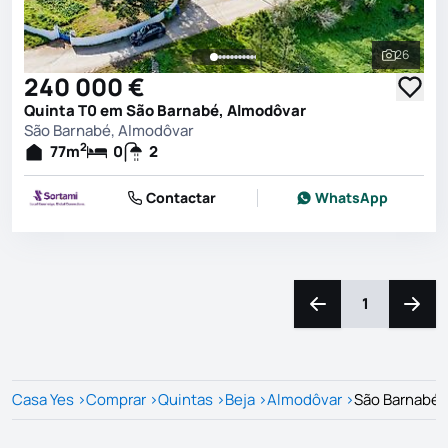
26
Ver toda
240 000 €
Quinta T0 em São Barnabé, Almodôvar
São Barnabé, Almodôvar
2
77
m
0
2
Contactar
WhatsApp
1
Navegação para a e
Naveg
Casa Yes
>
Comprar
>
Quintas
>
Beja
>
Almodôvar
>
São Barnabé