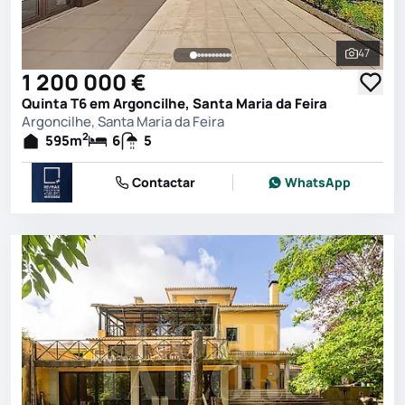
47
Ver toda
1 200 000 €
Quinta T6 em Argoncilhe, Santa Maria da Feira
Argoncilhe, Santa Maria da Feira
2
595
m
6
5
Contactar
WhatsApp