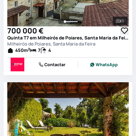
65
Ver toda
700 000 €
Quinta T7 em Milheirós de Poiares, Santa Maria da Feira
Milheirós de Poiares, Santa Maria da Feira
2
450
m
7
4
Contactar
WhatsApp