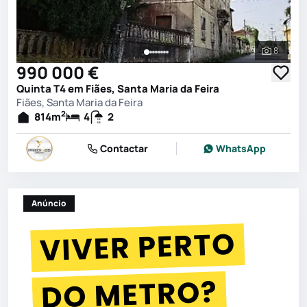
8
Ver toda
990 000 €
Quinta T4 em Fiães, Santa Maria da Feira
Fiães, Santa Maria da Feira
2
814
m
4
2
Contactar
WhatsApp
Anúncio