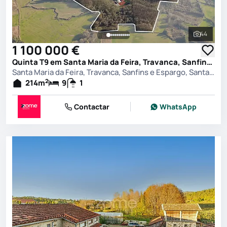
44
Ver toda
1 100 000 €
Quinta T9 em Santa Maria da Feira, Travanca, Sanfins e Espargo, Santa Maria da Feira
Santa Maria da Feira, Travanca, Sanfins e Espargo, Santa Maria da Feira
2
214
m
9
1
Contactar
WhatsApp