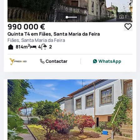
8
Ver toda
990 000 €
Quinta T4 em Fiães, Santa Maria da Feira
Fiães, Santa Maria da Feira
2
814
m
4
2
Contactar
WhatsApp