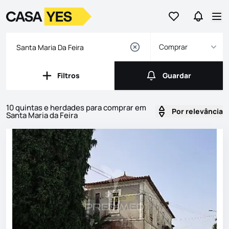
Ir para os favor
Ir para 
Logo
Ir para a homepage
Abr
Comprar
Filtros
Guardar
Filtros
Guardar
10 quintas e herdades para comprar em
Por relevância
Santa Maria da Feira
Imóveis
Lista de Imóveis