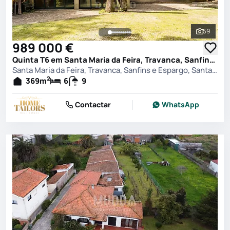
59
Ver toda
989 000 €
Quinta T6 em Santa Maria da Feira, Travanca, Sanfins e Espargo, Santa Maria da Feira
Santa Maria da Feira, Travanca, Sanfins e Espargo, Santa Maria da Feira
2
369
m
6
9
Contactar
WhatsApp