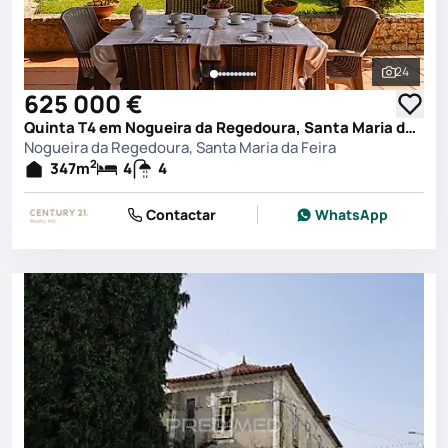
24
Ver toda
625 000 €
Quinta T4 em Nogueira da Regedoura, Santa Maria da Feira
Nogueira da Regedoura, Santa Maria da Feira
2
347
m
4
4
Contactar
WhatsApp