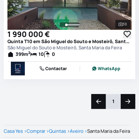
38
Ver toda
1 990 000 €
Quinta T10 em São Miguel do Souto e Mosteirô, Santa Maria da Feira
São Miguel do Souto e Mosteirô, Santa Maria da Feira
2
399
m
10
0
Contactar
WhatsApp
1
Navegação para a e
Naveg
Casa Yes
>
Comprar
>
Quintas
>
Aveiro
>
Santa Maria da Feira