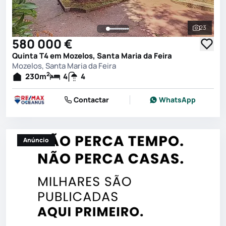
23
Ver toda
580 000 €
Quinta T4 em Mozelos, Santa Maria da Feira
Mozelos, Santa Maria da Feira
2
230
m
4
4
Contactar
WhatsApp
Anúncio