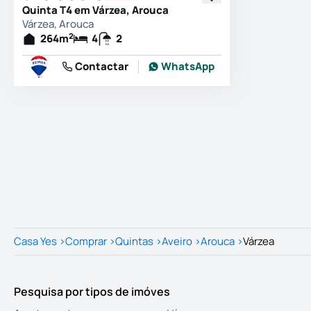
Quinta T4 em Várzea, Arouca
Várzea, Arouca
2
264
m
4
2
Contactar
WhatsApp
Casa Yes
>
Comprar
>
Quintas
>
Aveiro
>
Arouca
>
Várzea
Pesquisa por tipos de imóves