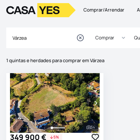
Comprar/Arrendar
A
Logo
Ir para a homepage
Comprar
Qu
1 quintas e herdades para comprar em Várzea
Imóveis
Lista de Imóveis
34
Ver todas as fotografia
349 900 €
5%