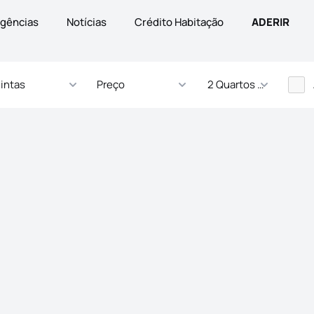
gências
Notícias
Crédito Habitação
ADERIR
intas
Preço
2 Quartos - ... Quartos
s