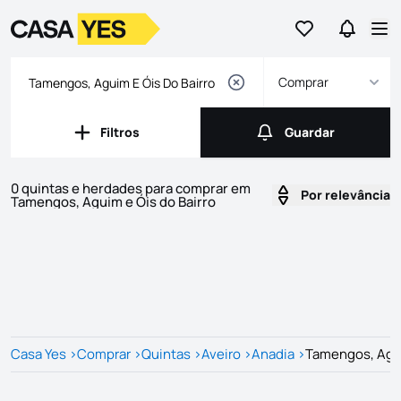
Ir para os favor
Ir para 
Logo
Ir para a homepage
Abr
Comprar
Filtros
Guardar
Filtros
Guardar
0 quintas e herdades para comprar em
Por relevância
Tamengos, Aguim e Óis do Bairro
Imóveis
Lista de Imóveis
Casa Yes
>
Comprar
>
Quintas
>
Aveiro
>
Anadia
>
Tamengos, Agui