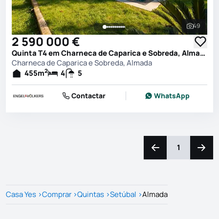
49
Ver toda
2 590 000 €
Quinta T4 em Charneca de Caparica e Sobreda, Almada
Charneca de Caparica e Sobreda, Almada
2
455
m
4
5
Contactar
WhatsApp
1
Navegação para a e
Naveg
Casa Yes
>
Comprar
>
Quintas
>
Setúbal
>
Almada