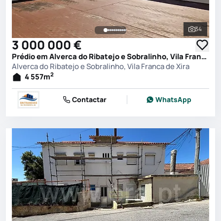
34
Ver toda
3 000 000 €
Prédio em Alverca do Ribatejo e Sobralinho, Vila Franca de Xira
Alverca do Ribatejo e Sobralinho, Vila Franca de Xira
2
4 557
m
Contactar
WhatsApp