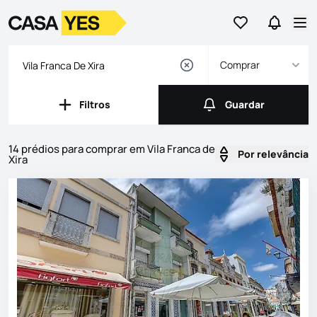
Ir para os favor
Ir para 
Logo
Ir para a homepage
Abr
Comprar
Filtros
Guardar
Filtros
Guardar
14 prédios para comprar em Vila Franca de
Por relevância
Xira
Imóveis
Lista de Imóveis