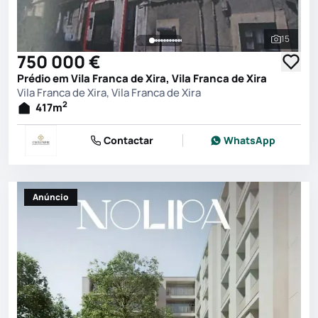
15
Ver toda
750 000 €
Prédio em Vila Franca de Xira, Vila Franca de Xira
Vila Franca de Xira, Vila Franca de Xira
2
417
m
Contactar
WhatsApp
Anúncio