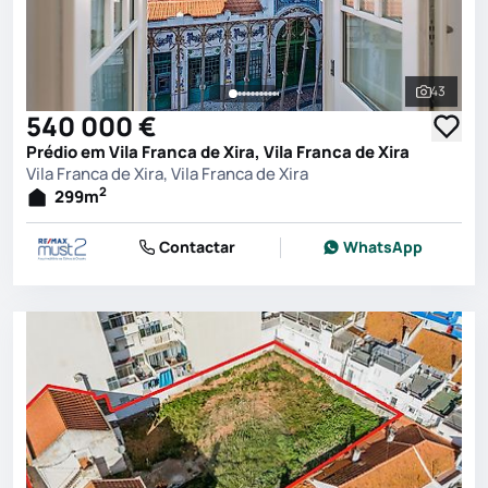
43
Ver toda
540 000 €
Prédio em Vila Franca de Xira, Vila Franca de Xira
Vila Franca de Xira, Vila Franca de Xira
2
299
m
Contactar
WhatsApp