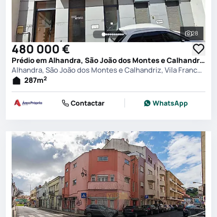
28
Ver toda
480 000 €
Prédio em Alhandra, São João dos Montes e Calhandriz, Vila Franca de Xira
Alhandra, São João dos Montes e Calhandriz, Vila Franca de Xira
2
287
m
Contactar
WhatsApp