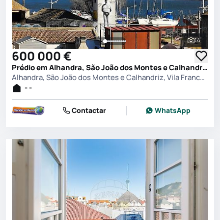
14
Ver toda
600 000 €
Prédio em Alhandra, São João dos Montes e Calhandriz, Vila Franca de Xira
Alhandra, São João dos Montes e Calhandriz, Vila Franca de Xira
- -
Contactar
WhatsApp