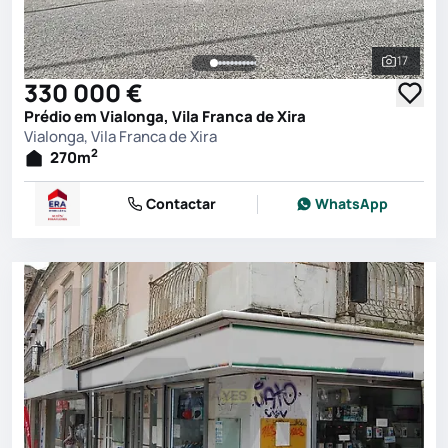
17
Ver toda
330 000 €
Prédio em Vialonga, Vila Franca de Xira
Vialonga, Vila Franca de Xira
2
270
m
Contactar
WhatsApp