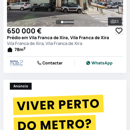
33
Ver toda
650 000 €
Prédio em Vila Franca de Xira, Vila Franca de Xira
Vila Franca de Xira, Vila Franca de Xira
2
78
m
Contactar
WhatsApp
Anúncio