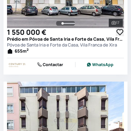
17
Ver toda
1 550 000 €
Prédio em Póvoa de Santa Iria e Forte da Casa, Vila Franca de Xira
Póvoa de Santa Iria e Forte da Casa, Vila Franca de Xira
2
655
m
Contactar
WhatsApp