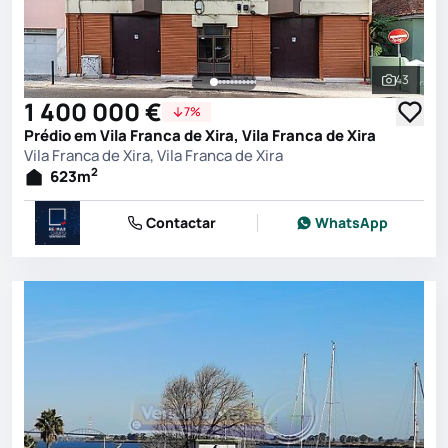
43
Ver toda
1 400 000 €
7%
Prédio em Vila Franca de Xira, Vila Franca de Xira
Vila Franca de Xira, Vila Franca de Xira
2
623
m
Contactar
WhatsApp