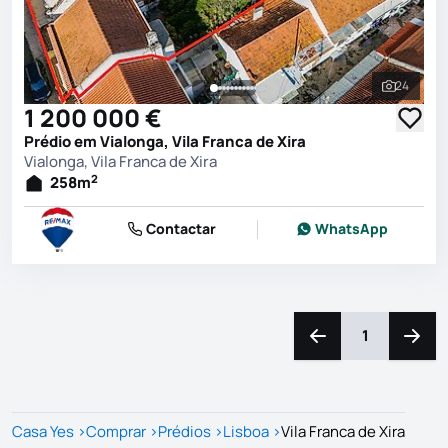
24
Ver toda
1 200 000 €
Prédio em Vialonga, Vila Franca de Xira
Vialonga, Vila Franca de Xira
2
258
m
Contactar
WhatsApp
1
Navegação para a e
Naveg
Casa Yes
>
Comprar
>
Prédios
>
Lisboa
>
Vila Franca de Xira