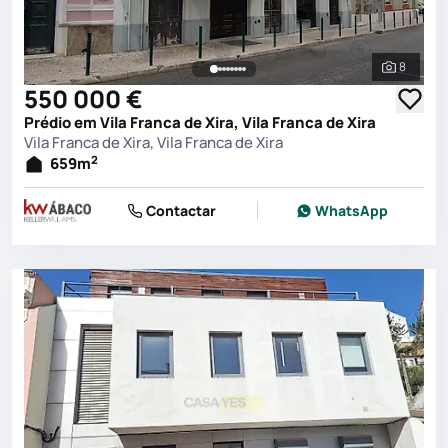
8
Ver toda
550 000 €
Prédio em Vila Franca de Xira, Vila Franca de Xira
Vila Franca de Xira, Vila Franca de Xira
2
659
m
Contactar
WhatsApp