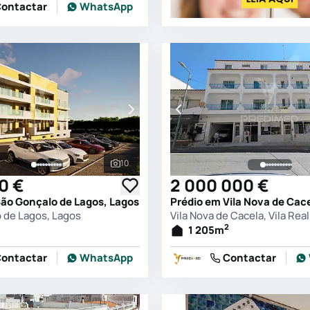
ontactar
WhatsApp
10
s
Ver todas as fotografias
0 €
2 000 000 €
São Gonçalo de Lagos, Lagos
 de Lagos, Lagos
2
1 205
m
ontactar
WhatsApp
Contactar