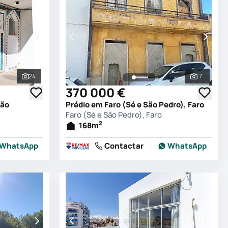
24
7
Ver todas as fotografias
Ver todas
370 000 €
mão
Prédio em Faro (Sé e São Pedro), Faro
Faro (Sé e São Pedro), Faro
2
168
m
WhatsApp
Contactar
WhatsApp