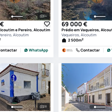
34
s
Ver todas as fotografias
 €
69 000 €
lcoutim e Pereiro, Alcoutim
Prédio em Vaqueiros, Alcou
Pereiro, Alcoutim
Vaqueiros, Alcoutim
2
2
2 500
m
ontactar
WhatsApp
Contactar
28
s
Ver todas as fotografias