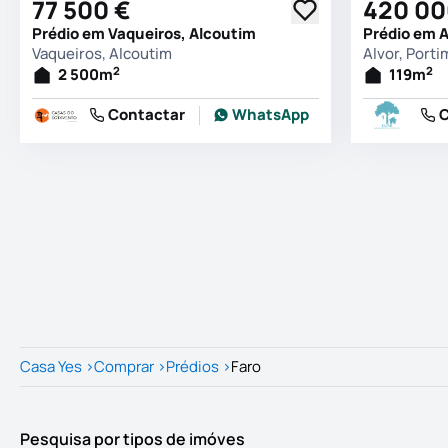
77 500 €
420 00
Prédio em Vaqueiros, Alcoutim
Prédio em A
Vaqueiros, Alcoutim
Alvor, Port
2
2
2 500
m
119
m
Contactar
WhatsApp
C
Casa Yes
>
Comprar
>
Prédios
>
Faro
Pesquisa por tipos de imóves