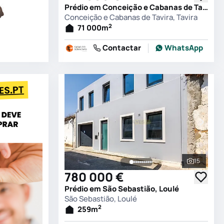
Prédio em Conceição e Cabanas de Tavira, Tavira
Conceição e Cabanas de Tavira, Tavira
2
71 000
m
Contactar
WhatsApp
15
Ver todas
780 000 €
Prédio em São Sebastião, Loulé
São Sebastião, Loulé
2
259
m