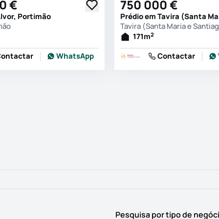
0 €
750 000 €
lvor, Portimão
imão
Tavira (Santa Maria e Santiag
2
171
m
ontactar
WhatsApp
Contactar
Pesquisa por tipo de negóc