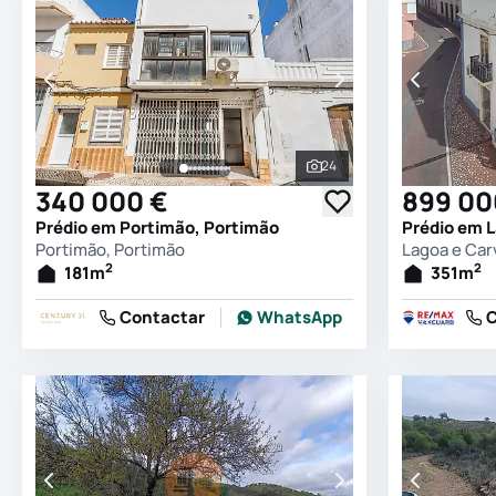
24
Ver todas as fotografia
340 000 €
899 00
Prédio em Portimão, Portimão
Portimão, Portimão
Lagoa e Car
2
2
181
m
351
m
Contactar
WhatsApp
C