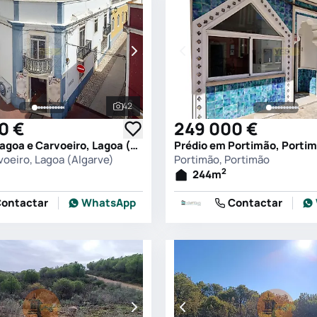
42
s
Ver todas as fotografias
0 €
249 000 €
Prédio em Lagoa e Carvoeiro, Lagoa (Algarve)
Prédio em Portimão, Porti
voeiro, Lagoa (Algarve)
Portimão, Portimão
2
244
m
ontactar
WhatsApp
Contactar