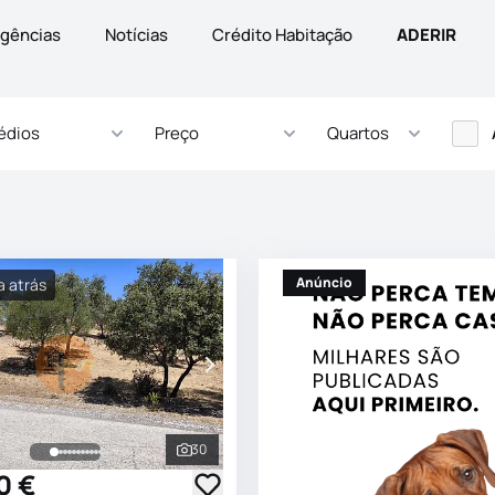
gências
Notícias
Crédito Habitação
ADERIR
édios
Preço
Quartos
Anúncio
a atrás
30
s
Ver todas as fotografias
0 €