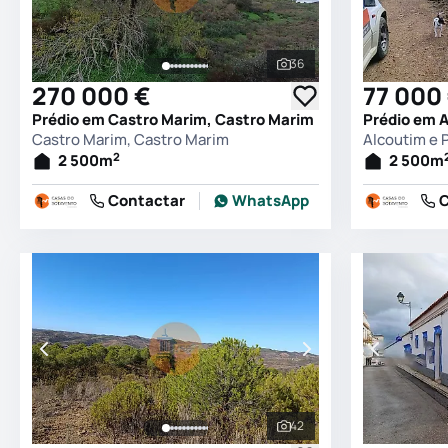
36
Ver todas as fotografia
270 000 €
77 000
Prédio em Castro Marim, Castro Marim
Prédio em A
Castro Marim, Castro Marim
Alcoutim e 
2
2 500
m
2 500
m
Contactar
WhatsApp
C
42
Ver todas as fotografia