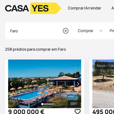
Comprar/Arrendar
A
Logo
Ir para a homepage
Comprar
Pr
258 prédios para comprar em Faro
Imóveis
Lista de Imóveis
Novo - 1 di
Boost
65
Ver todas as fotografia
9 000 000 €
495 00