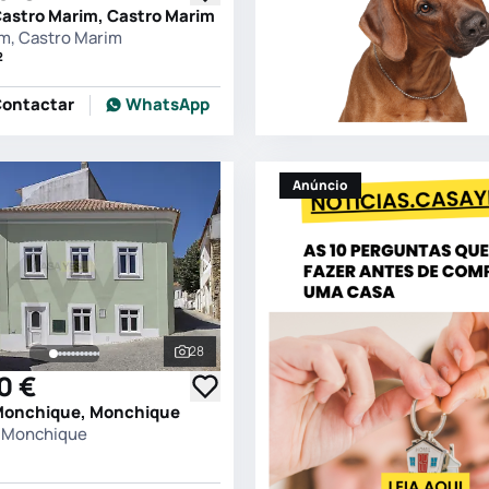
Castro Marim, Castro Marim
m, Castro Marim
2
ontactar
WhatsApp
Anúncio
28
s
Ver todas as fotografias
0 €
Monchique, Monchique
 Monchique