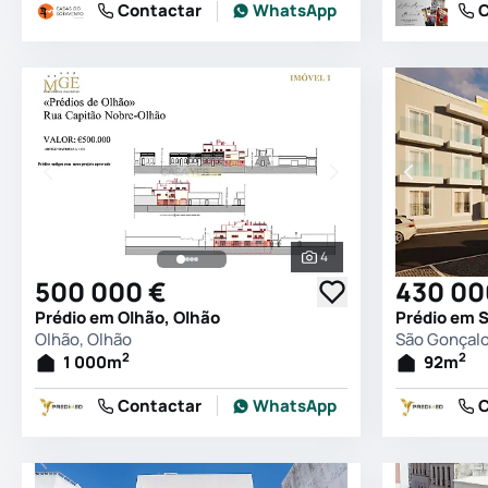
Contactar
WhatsApp
C
4
Ver todas as fotografia
500 000 €
430 00
Prédio em Olhão, Olhão
Prédio em 
Olhão, Olhão
São Gonçalo
2
2
1 000
m
92
m
Contactar
WhatsApp
C