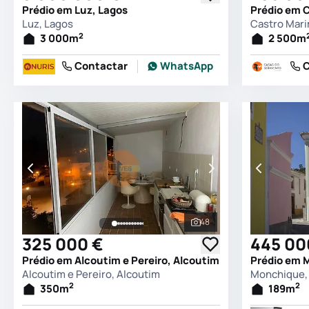
Prédio em Luz, Lagos
Prédio em 
Luz, Lagos
Castro Mari
2
3 000
m
2 500
m
Contactar
WhatsApp
C
48
Ver todas as fotografia
325 000 €
445 00
Prédio em Alcoutim e Pereiro, Alcoutim
Prédio em 
Alcoutim e Pereiro, Alcoutim
Monchique,
2
2
350
m
189
m