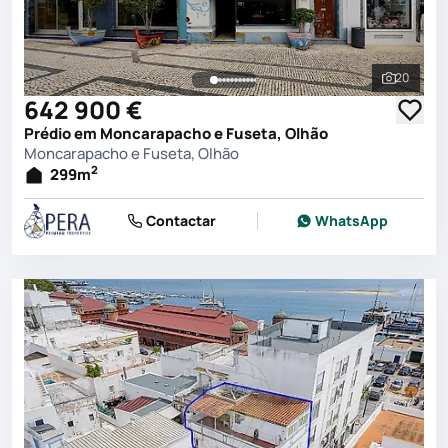
20
Ver toda
642 900 €
Prédio em Moncarapacho e Fuseta, Olhão
Moncarapacho e Fuseta, Olhão
2
299
m
Contactar
WhatsApp