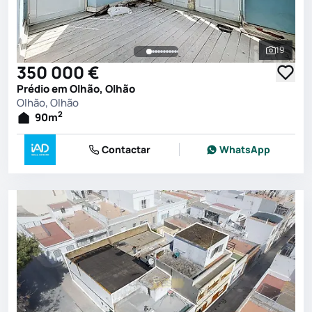
19
Ver toda
350 000 €
Prédio em Olhão, Olhão
Olhão, Olhão
2
90
m
Contactar
WhatsApp