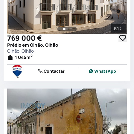
3
Ver toda
769 000 €
Prédio em Olhão, Olhão
Olhão, Olhão
2
1 045
m
Contactar
WhatsApp