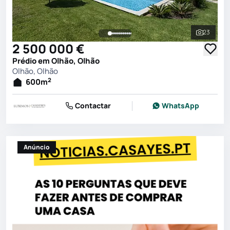
23
Ver toda
2 500 000 €
Prédio em Olhão, Olhão
Olhão, Olhão
2
600
m
Contactar
WhatsApp
Anúncio