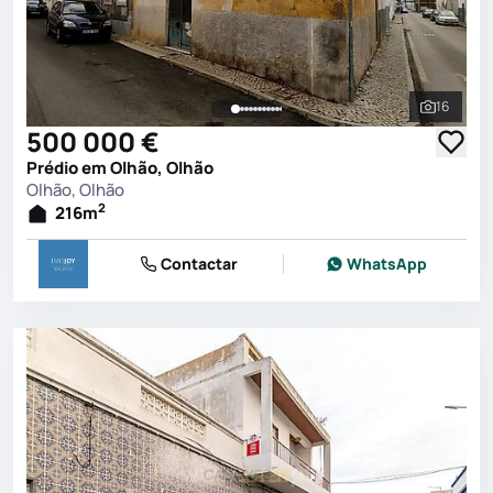
16
Ver toda
500 000 €
Prédio em Olhão, Olhão
Olhão, Olhão
2
216
m
Contactar
WhatsApp