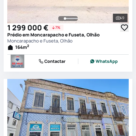
49
Ver toda
1 299 000 €
7%
Prédio em Moncarapacho e Fuseta, Olhão
Moncarapacho e Fuseta, Olhão
2
164
m
Contactar
WhatsApp