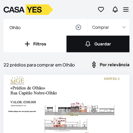
Ir para os favor
Ir para 
Logo
Ir para a homepage
Abr
Comprar
Filtros
Guardar
Filtros
Guardar
22 prédios para comprar em Olhão
Por relevância
Imóveis
Lista de Imóveis