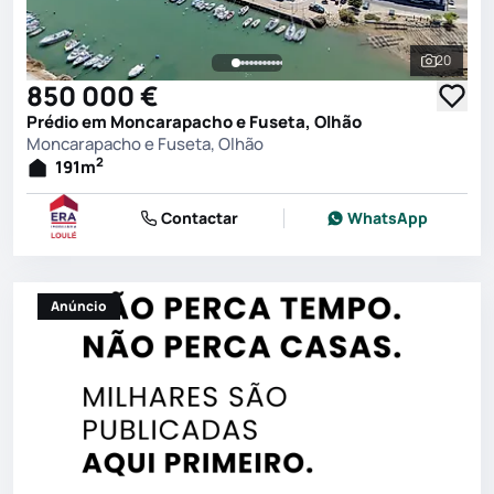
20
Ver toda
850 000 €
Prédio em Moncarapacho e Fuseta, Olhão
Moncarapacho e Fuseta, Olhão
2
191
m
Contactar
WhatsApp
Anúncio