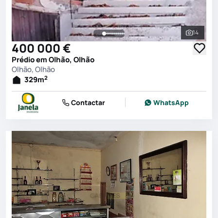
14
Ver toda
400 000 €
Prédio em Olhão, Olhão
Olhão, Olhão
2
329
m
Contactar
WhatsApp