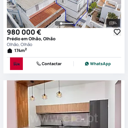
34
Ver toda
980 000 €
Prédio em Olhão, Olhão
Olhão, Olhão
2
174
m
Contactar
WhatsApp