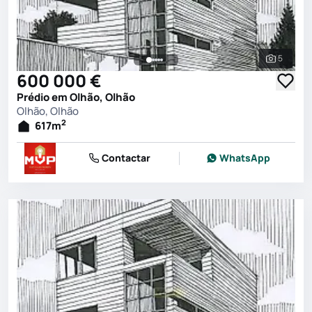
5
Ver toda
600 000 €
Prédio em Olhão, Olhão
Olhão, Olhão
2
617
m
Contactar
WhatsApp