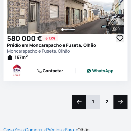
20
Ver toda
580 000 €
13%
Prédio em Moncarapacho e Fuseta, Olhão
Moncarapacho e Fuseta, Olhão
2
167
m
Contactar
WhatsApp
1
2
Navegação para a esquerd
Naveg
Casa Yes
>
Comprar
>
Prédios
>
Faro
>
Olhão