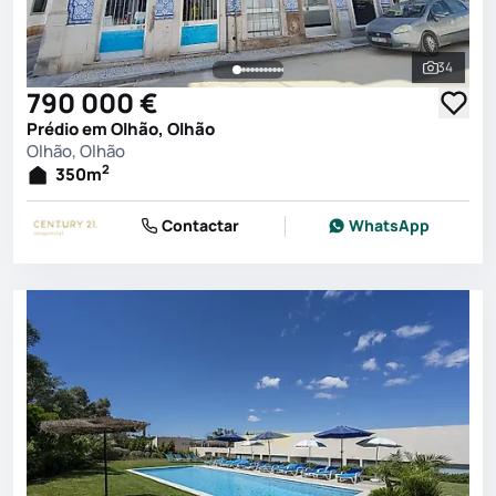
34
Ver toda
790 000 €
Prédio em Olhão, Olhão
Olhão, Olhão
2
350
m
Contactar
WhatsApp