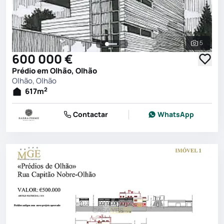
5
Ver toda
600 000 €
Prédio em Olhão, Olhão
Olhão, Olhão
2
617
m
Contactar
WhatsApp