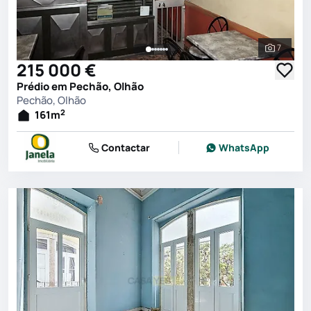
7
Ver toda
215 000 €
Prédio em Pechão, Olhão
Pechão, Olhão
2
161
m
Contactar
WhatsApp