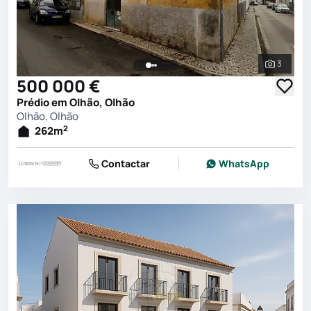
3
Ver toda
500 000 €
Prédio em Olhão, Olhão
Olhão, Olhão
2
262
m
Contactar
WhatsApp