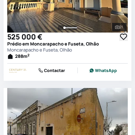
21
Ver toda
525 000 €
Prédio em Moncarapacho e Fuseta, Olhão
Moncarapacho e Fuseta, Olhão
2
288
m
Contactar
WhatsApp