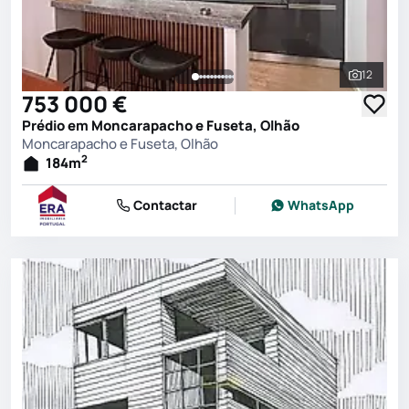
12
Ver toda
753 000 €
Prédio em Moncarapacho e Fuseta, Olhão
Moncarapacho e Fuseta, Olhão
2
184
m
Contactar
WhatsApp