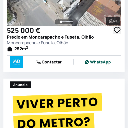
40
Ver toda
525 000 €
Prédio em Moncarapacho e Fuseta, Olhão
Moncarapacho e Fuseta, Olhão
2
252
m
Contactar
WhatsApp
Anúncio