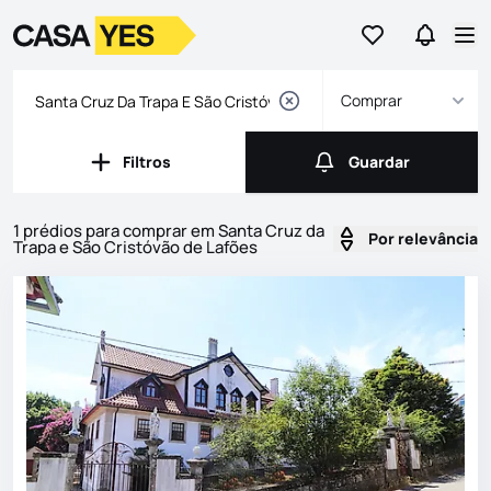
Ir para os favor
Ir para 
Logo
Ir para a homepage
Abr
Comprar
Filtros
Guardar
Filtros
Guardar
1 prédios para comprar em Santa Cruz da
Por relevância
Trapa e São Cristóvão de Lafões
Imóveis
Lista de Imóveis