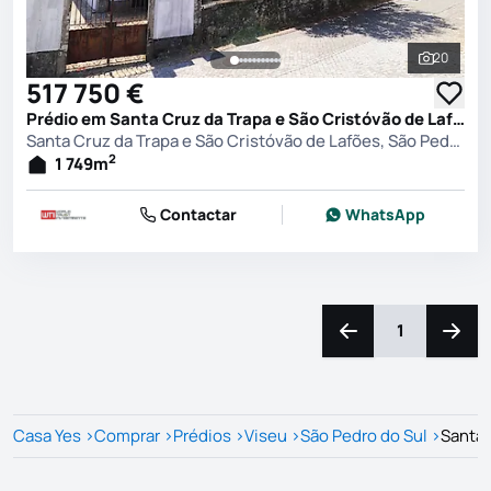
20
Ver toda
517 750 €
Prédio em Santa Cruz da Trapa e São Cristóvão de Lafões, São Pedro do Sul
Santa Cruz da Trapa e São Cristóvão de Lafões, São Pedro do Sul
2
1 749
m
Contactar
WhatsApp
1
Navegação para a e
Naveg
Casa Yes
>
Comprar
>
Prédios
>
Viseu
>
São Pedro do Sul
>
Santa 