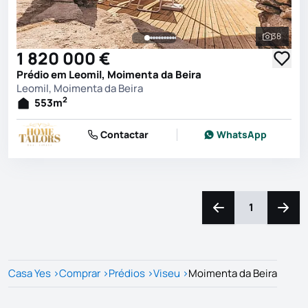
38
Ver toda
1 820 000 €
Prédio em Leomil, Moimenta da Beira
Leomil, Moimenta da Beira
2
553
m
Contactar
WhatsApp
1
Navegação para a e
Naveg
Casa Yes
>
Comprar
>
Prédios
>
Viseu
>
Moimenta da Beira