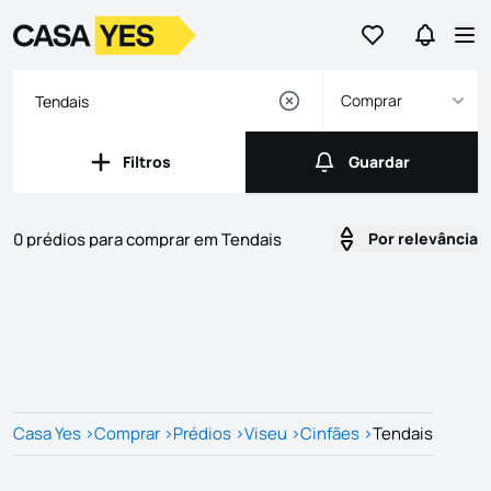
Ir para os favor
Ir para 
Logo
Ir para a homepage
Abr
Comprar
Filtros
Guardar
Filtros
Guardar
0 prédios para comprar em Tendais
Por relevância
Imóveis
Lista de Imóveis
Casa Yes
>
Comprar
>
Prédios
>
Viseu
>
Cinfães
>
Tendais