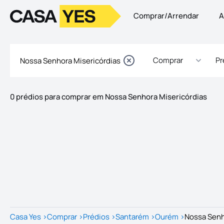
Comprar/Arrendar
A
Logo
Ir para a homepage
Comprar
Pr
0 prédios para comprar em Nossa Senhora Misericórdias
Imóveis
Lista de Imóveis
Casa Yes
>
Comprar
>
Prédios
>
Santarém
>
Ourém
>
Nossa Senh