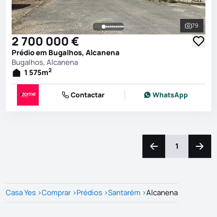
79
Ver toda
2 700 000 €
Prédio em Bugalhos, Alcanena
Bugalhos, Alcanena
2
1 575
m
Contactar
WhatsApp
1
Navegação para a e
Naveg
Casa Yes
>
Comprar
>
Prédios
>
Santarém
>
Alcanena