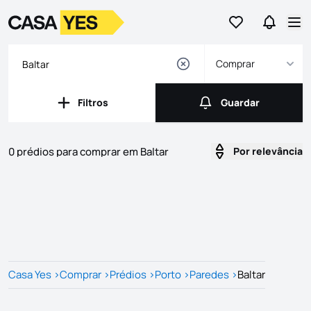
Ir para os favor
Ir para 
Logo
Ir para a homepage
Abr
Comprar
Filtros
Guardar
Filtros
Guardar
0 prédios para comprar em Baltar
Por relevância
Imóveis
Lista de Imóveis
Casa Yes
>
Comprar
>
Prédios
>
Porto
>
Paredes
>
Baltar