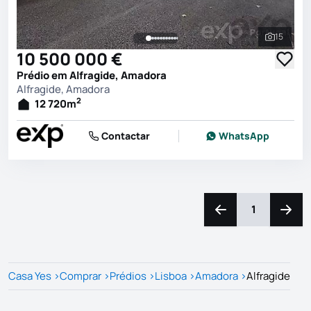
15
Ver toda
10 500 000 €
Prédio em Alfragide, Amadora
Alfragide, Amadora
2
12 720
m
Contactar
WhatsApp
1
Navegação para a e
Naveg
Casa Yes
>
Comprar
>
Prédios
>
Lisboa
>
Amadora
>
Alfragide