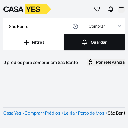
Ir para os favor
Ir para 
Logo
Ir para a homepage
Abr
Comprar
Filtros
Guardar
Filtros
Guardar
0 prédios para comprar em São Bento
Por relevância
Imóveis
Lista de Imóveis
Casa Yes
>
Comprar
>
Prédios
>
Leiria
>
Porto de Mós
>
São Bento