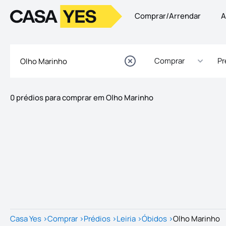
Comprar/Arrendar
A
Logo
Ir para a homepage
Comprar
Pr
0 prédios para comprar em Olho Marinho
Imóveis
Lista de Imóveis
Casa Yes
>
Comprar
>
Prédios
>
Leiria
>
Óbidos
>
Olho Marinho