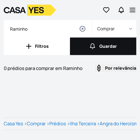
Ir para os favor
Ir para 
Logo
Ir para a homepage
Abr
Comprar
Filtros
Guardar
Filtros
Guardar
0 prédios para comprar em Raminho
Por relevância
Imóveis
Lista de Imóveis
Casa Yes
>
Comprar
>
Prédios
>
Ilha Terceira
>
Angra do Heroísm