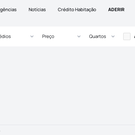
gências
Notícias
Crédito Habitação
ADERIR
édios
Preço
Quartos
o