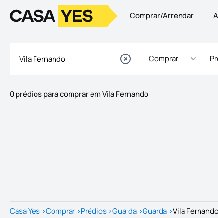
Comprar/Arrendar
A
Logo
Ir para a homepage
Comprar
Pr
0 prédios para comprar em Vila Fernando
Imóveis
Lista de Imóveis
Casa Yes
>
Comprar
>
Prédios
>
Guarda
>
Guarda
>
Vila Fernand