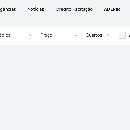
gências
Notícias
Crédito Habitação
ADERIR
édios
Preço
Quartos