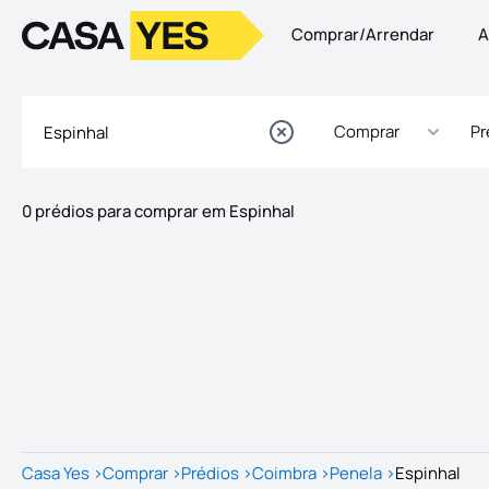
Comprar/Arrendar
A
Logo
Ir para a homepage
Comprar
Pr
0 prédios para comprar em Espinhal
Imóveis
Lista de Imóveis
Casa Yes
>
Comprar
>
Prédios
>
Coimbra
>
Penela
>
Espinhal