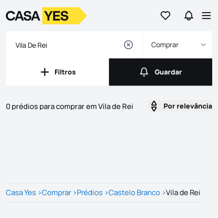
Ir para os favor
Ir para 
Logo
Ir para a homepage
Abr
Comprar
Filtros
Guardar
Filtros
Guardar
0 prédios para comprar em Vila de Rei
Por relevância
Imóveis
Lista de Imóveis
Casa Yes
>
Comprar
>
Prédios
>
Castelo Branco
>
Vila de Rei