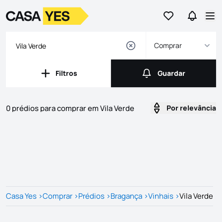
Ir para os favor
Ir para 
Logo
Ir para a homepage
Abr
Comprar
Filtros
Guardar
Filtros
Guardar
0 prédios para comprar em Vila Verde
Por relevância
Imóveis
Lista de Imóveis
Casa Yes
>
Comprar
>
Prédios
>
Bragança
>
Vinhais
>
Vila Verde