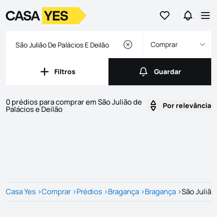
Ir para os favor
Ir para 
Logo
Ir para a homepage
Abr
Comprar
Filtros
Guardar
Filtros
Guardar
0 prédios para comprar em São Julião de
Por relevância
Palácios e Deilão
Imóveis
Lista de Imóveis
Casa Yes
>
Comprar
>
Prédios
>
Bragança
>
Bragança
>
São Julião