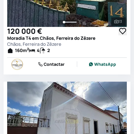
13
Ver toda
120 000 €
Moradia T4 em Chãos, Ferreira do Zêzere
Chãos, Ferreira do Zêzere
2
160
m
4
2
Contactar
WhatsApp