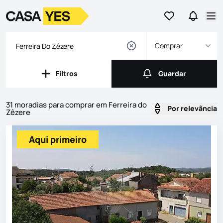
Ir para os favor
Ir para 
Logo
Ir para a homepage
Abr
Comprar
Filtros
Guardar
Filtros
Guardar
31 moradias para comprar em Ferreira do
Por relevância
Zêzere
Imóveis
Lista de Imóveis
Aqui primeiro