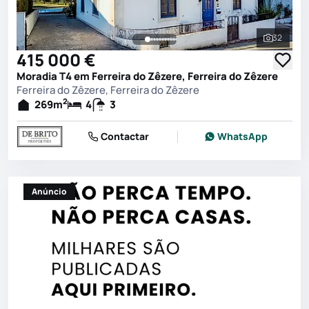
32
Ver toda
415 000 €
Moradia T4 em Ferreira do Zêzere, Ferreira do Zêzere
Ferreira do Zêzere, Ferreira do Zêzere
2
269
m
4
3
Contactar
WhatsApp
Anúncio