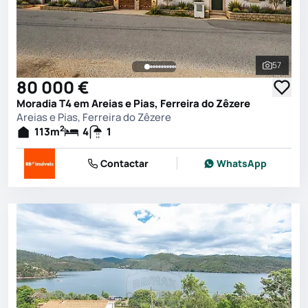
57
Ver toda
80 000 €
Moradia T4 em Areias e Pias, Ferreira do Zêzere
Areias e Pias, Ferreira do Zêzere
2
113
m
4
1
Contactar
WhatsApp