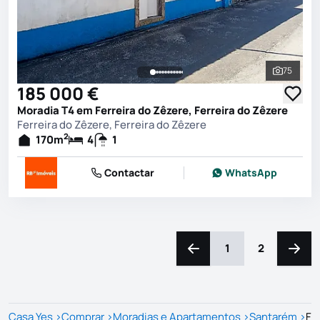
75
Ver toda
185 000 €
Moradia T4 em Ferreira do Zêzere, Ferreira do Zêzere
Ferreira do Zêzere, Ferreira do Zêzere
2
170
m
4
1
Contactar
WhatsApp
1
2
Navegação para a esquerd
Naveg
Casa Yes
>
Comprar
>
Moradias e Apartamentos
>
Santarém
>
Fe