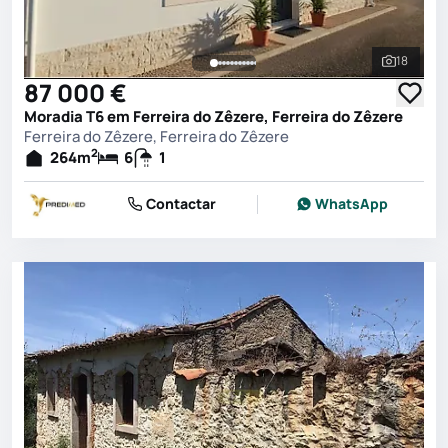
18
Ver toda
87 000 €
Moradia T6 em Ferreira do Zêzere, Ferreira do Zêzere
Ferreira do Zêzere, Ferreira do Zêzere
2
264
m
6
1
Contactar
WhatsApp