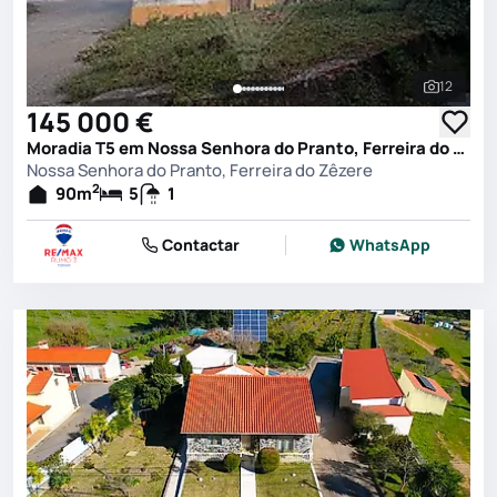
12
Ver toda
145 000 €
Moradia T5 em Nossa Senhora do Pranto, Ferreira do Zêzere
Nossa Senhora do Pranto, Ferreira do Zêzere
2
90
m
5
1
Contactar
WhatsApp