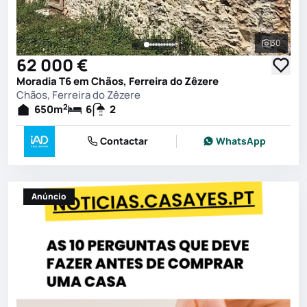
30
Ver toda
62 000 €
Moradia T6 em Chãos, Ferreira do Zêzere
Chãos, Ferreira do Zêzere
2
650
m
6
2
Contactar
WhatsApp
Anúncio