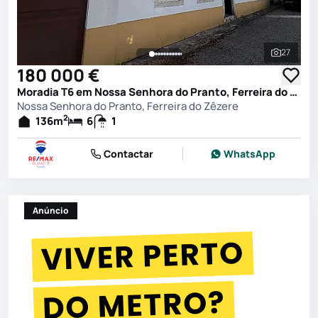
27
Ver toda
180 000 €
Moradia T6 em Nossa Senhora do Pranto, Ferreira do Zêzere
Nossa Senhora do Pranto, Ferreira do Zêzere
2
136
m
6
1
Contactar
WhatsApp
Anúncio