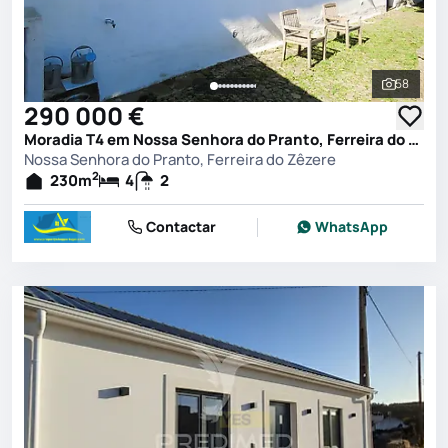
58
Ver toda
290 000 €
Moradia T4 em Nossa Senhora do Pranto, Ferreira do Zêzere
Nossa Senhora do Pranto, Ferreira do Zêzere
2
230
m
4
2
Contactar
WhatsApp