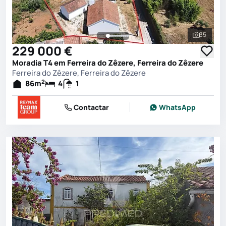
35
Ver toda
229 000 €
Moradia T4 em Ferreira do Zêzere, Ferreira do Zêzere
Ferreira do Zêzere, Ferreira do Zêzere
2
86
m
4
1
Contactar
WhatsApp