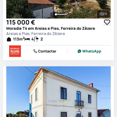
29
Ver toda
115 000 €
Moradia T4 em Areias e Pias, Ferreira do Zêzere
Areias e Pias, Ferreira do Zêzere
2
113
m
4
2
Contactar
WhatsApp