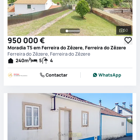
50
Ver toda
950 000 €
Moradia T5 em Ferreira do Zêzere, Ferreira do Zêzere
Ferreira do Zêzere, Ferreira do Zêzere
2
240
m
5
4
Contactar
WhatsApp