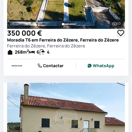
40
Ver toda
350 000 €
Moradia T6 em Ferreira do Zêzere, Ferreira do Zêzere
Ferreira do Zêzere, Ferreira do Zêzere
2
268
m
6
4
Contactar
WhatsApp