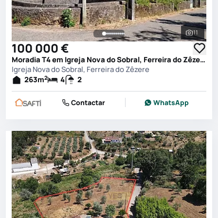
11
Ver toda
100 000 €
Moradia T4 em Igreja Nova do Sobral, Ferreira do Zêzere
Igreja Nova do Sobral, Ferreira do Zêzere
2
263
m
4
2
Contactar
WhatsApp