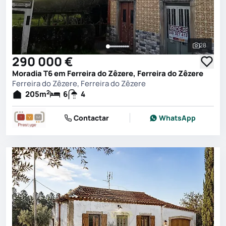
28
Ver toda
290 000 €
Moradia T6 em Ferreira do Zêzere, Ferreira do Zêzere
Ferreira do Zêzere, Ferreira do Zêzere
2
205
m
6
4
Contactar
WhatsApp