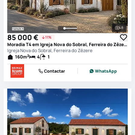
48
Ver toda
85 000 €
11%
Moradia T4 em Igreja Nova do Sobral, Ferreira do Zêzere
Igreja Nova do Sobral, Ferreira do Zêzere
2
160
m
4
1
Contactar
WhatsApp