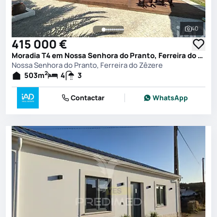
40
Ver toda
415 000 €
Moradia T4 em Nossa Senhora do Pranto, Ferreira do Zêzere
Nossa Senhora do Pranto, Ferreira do Zêzere
2
503
m
4
3
Contactar
WhatsApp