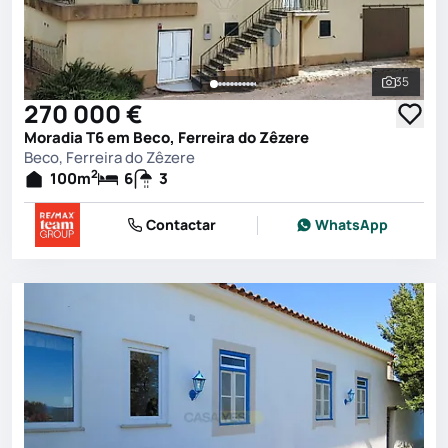
35
Ver toda
270 000 €
Moradia T6 em Beco, Ferreira do Zêzere
Beco, Ferreira do Zêzere
2
100
m
6
3
Contactar
WhatsApp