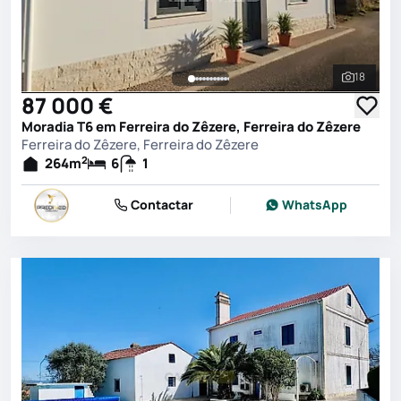
18
Ver toda
87 000 €
Moradia T6 em Ferreira do Zêzere, Ferreira do Zêzere
Ferreira do Zêzere, Ferreira do Zêzere
2
264
m
6
1
Contactar
WhatsApp