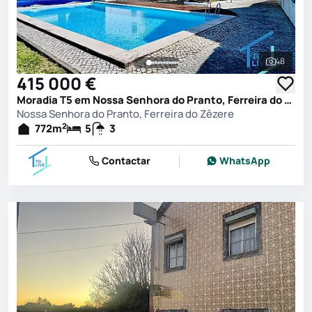
48
Ver toda
415 000 €
Moradia T5 em Nossa Senhora do Pranto, Ferreira do Zêzere
Nossa Senhora do Pranto, Ferreira do Zêzere
2
772
m
5
3
Contactar
WhatsApp