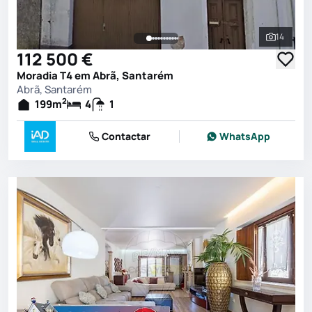
14
Ver toda
112 500 €
Moradia T4 em Abrã, Santarém
Abrã, Santarém
2
199
m
4
1
Contactar
WhatsApp