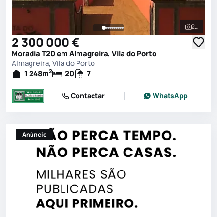
221
Ver toda
2 300 000 €
Moradia T20 em Almagreira, Vila do Porto
Almagreira, Vila do Porto
2
1 248
m
20
7
Contactar
WhatsApp
Anúncio