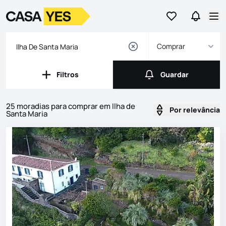
Ir para os favor
Ir para 
Logo
Ir para a homepage
Abr
Comprar
Filtros
Guardar
Filtros
Guardar
25 moradias para comprar em Ilha de
Por relevância
Santa Maria
Imóveis
Lista de Imóveis