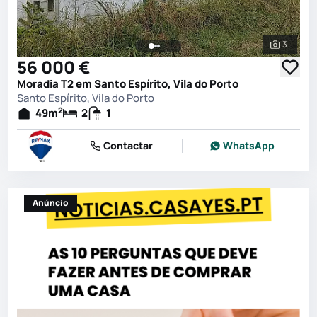
3
Ver toda
56 000 €
Moradia T2 em Santo Espírito, Vila do Porto
Santo Espírito, Vila do Porto
2
49
m
2
1
Contactar
WhatsApp
Anúncio