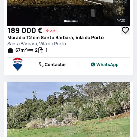
20
Ver toda
189 000 €
6%
Moradia T2 em Santa Bárbara, Vila do Porto
Santa Bárbara, Vila do Porto
2
67
m
2
1
Contactar
WhatsApp