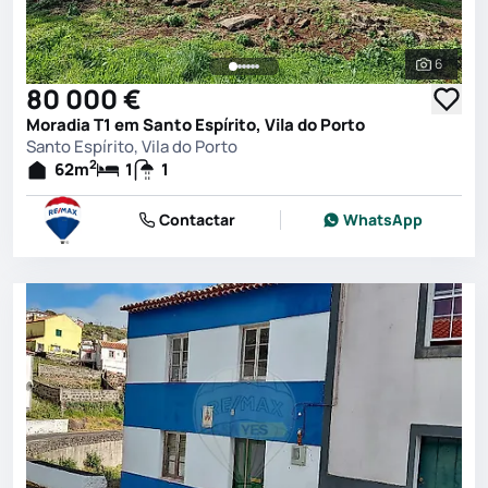
6
Ver toda
80 000 €
Moradia T1 em Santo Espírito, Vila do Porto
Santo Espírito, Vila do Porto
2
62
m
1
1
Contactar
WhatsApp