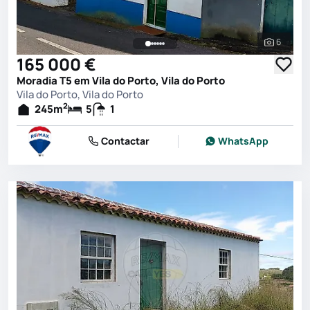
6
Ver toda
165 000 €
Moradia T5 em Vila do Porto, Vila do Porto
Vila do Porto, Vila do Porto
2
245
m
5
1
Contactar
WhatsApp