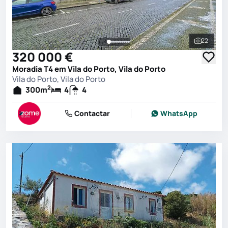
22
Ver toda
320 000 €
Moradia T4 em Vila do Porto, Vila do Porto
Vila do Porto, Vila do Porto
2
300
m
4
4
Contactar
WhatsApp