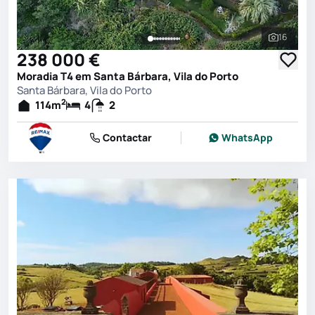
16
Ver toda
238 000 €
Moradia T4 em Santa Bárbara, Vila do Porto
Santa Bárbara, Vila do Porto
2
114
m
4
2
Contactar
WhatsApp