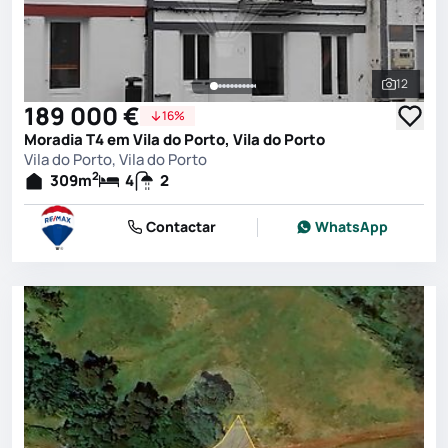
12
Ver toda
189 000 €
16%
Moradia T4 em Vila do Porto, Vila do Porto
Vila do Porto, Vila do Porto
2
309
m
4
2
Contactar
WhatsApp