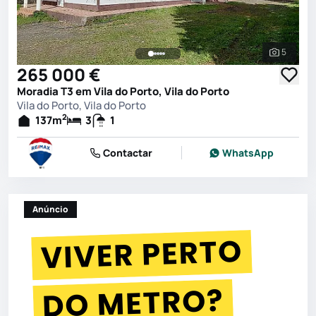
5
Ver toda
265 000 €
Moradia T3 em Vila do Porto, Vila do Porto
Vila do Porto, Vila do Porto
2
137
m
3
1
Contactar
WhatsApp
Anúncio