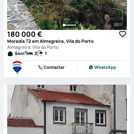
10
Ver toda
180 000 €
Moradia T2 em Almagreira, Vila do Porto
Almagreira, Vila do Porto
2
64
m
2
1
Contactar
WhatsApp