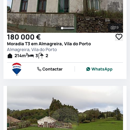
19
Ver toda
180 000 €
Moradia T3 em Almagreira, Vila do Porto
Almagreira, Vila do Porto
2
214
m
3
2
Contactar
WhatsApp