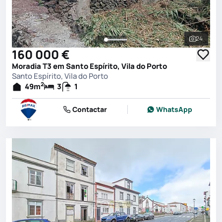
24
Ver toda
160 000 €
Moradia T3 em Santo Espírito, Vila do Porto
Santo Espírito, Vila do Porto
2
49
m
3
1
Contactar
WhatsApp