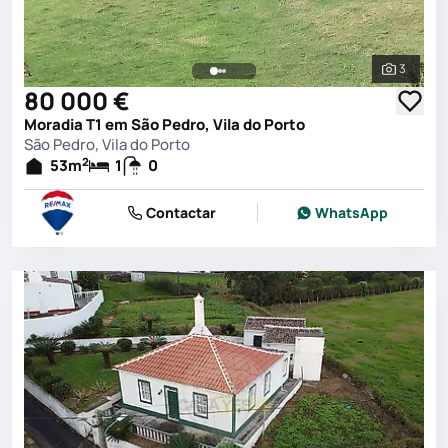
3
Ver toda
80 000 €
Moradia T1 em São Pedro, Vila do Porto
São Pedro, Vila do Porto
2
53
m
1
0
Contactar
WhatsApp