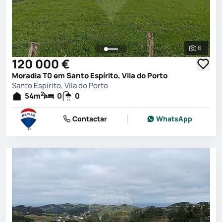
6
Ver toda
120 000 €
Moradia T0 em Santo Espírito, Vila do Porto
Santo Espírito, Vila do Porto
2
54
m
0
0
Contactar
WhatsApp