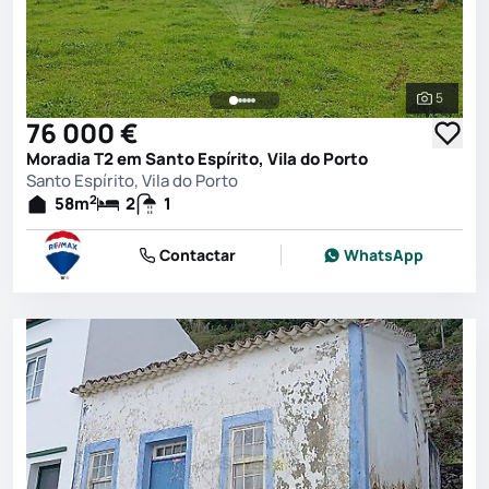
5
Ver toda
76 000 €
Moradia T2 em Santo Espírito, Vila do Porto
Santo Espírito, Vila do Porto
2
58
m
2
1
Contactar
WhatsApp