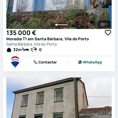
11
Ver toda
135 000 €
Moradia T1 em Santa Bárbara, Vila do Porto
Santa Bárbara, Vila do Porto
2
32
m
1
0
Contactar
WhatsApp