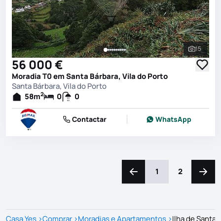
15
Ver toda
56 000 €
Moradia T0 em Santa Bárbara, Vila do Porto
Santa Bárbara, Vila do Porto
2
58
m
0
0
Contactar
WhatsApp
1
2
Navegação para a esquerd
Naveg
Casa Yes
>
Comprar
>
Moradias e Apartamentos
>
Ilha de Santa 