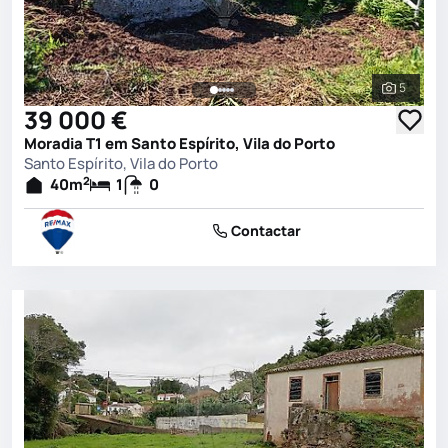
5
Ver toda
39 000 €
Moradia T1 em Santo Espírito, Vila do Porto
Santo Espírito, Vila do Porto
2
40
m
1
0
Contactar