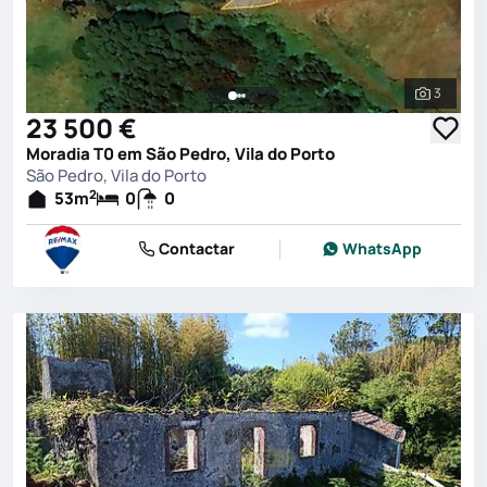
3
Ver toda
23 500 €
Moradia T0 em São Pedro, Vila do Porto
São Pedro, Vila do Porto
2
53
m
0
0
Contactar
WhatsApp