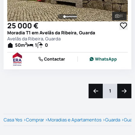
11
Ver toda
25 000 €
Moradia T1 em Avelãs da Ribeira, Guarda
Avelãs da Ribeira, Guarda
2
50
m
1
0
Contactar
WhatsApp
1
Navegação para a e
Naveg
Casa Yes
>
Comprar
>
Moradias e Apartamentos
>
Guarda
>
Guar