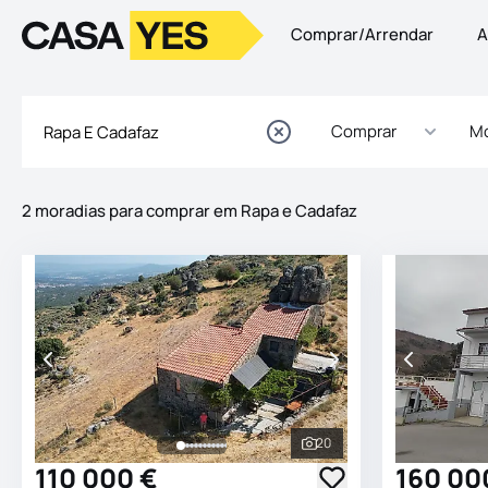
Comprar/Arrendar
A
Logo
Ir para a homepage
Comprar
Mo
2 moradias para comprar em Rapa e Cadafaz
Imóveis
Lista de Imóveis
20
Ver todas as fotografia
110 000 €
160 00