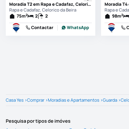
Moradia T2 em Rapa e Cadafaz, Celorico da Beira
Rapa e Cadafaz, Celorico da Beira
Rapa e Cadaf
2
2
75
m
2
2
98
m
Contactar
WhatsApp
C
Casa Yes
>
Comprar
>
Moradias e Apartamentos
>
Guarda
>
Celo
Pesquisa por tipos de imóves